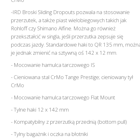
-IRD Broski Sliding Dropouts pozwala na stosowanie
przerzutek, a także piast wielobiegowych takich jak
Rohloff czy Shimano Alfine. Można go również
przekształcić w singla, jeśli przerzutka zepsuje się
podczas jazdy. Standardowe haki to QR 135 mm, możn
je jednak zmienić na sztywną oś 142 x 12 mm.
- Mocowanie hamulca tarczowego IS
- Cieniowana stal CrMo Tange Prestige; cieniowany tył
CrMo
- Mocowanie hamulca tarczowego Flat Mount
- Tylne haki 12 x 142 mm
- Kompatybilny z przerzutką przednią (bottom pull)
- Tylny bagażnik i oczka na błotniki