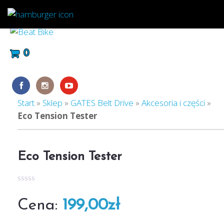
0
Start
»
Sklep
»
GATES Belt Drive
»
Akcesoria i części
»
Eco Tension Tester
Eco Tension Tester
Oceniono
na
199,00
zł
5