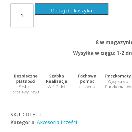
ilość
Dodaj do koszyka
Eco
Tension
Tester
8 w magazyni
Wysyłka w ciągu: 1-2 dn
Bezpieczne
Szybka
Fachowa
Paczkomaty
płatności
Realizacja
pomoc
Wysyłka do
Szybkie
W 1-2 dni
eksperta
Paczkomatów
przelewy PayU
SKU:
CDTETT
Kategoria:
Akcesoria i części