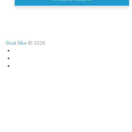
Beat Bike
© 2026
Polityka zwrotów
Regulamin sklepu
Polityka prywatności