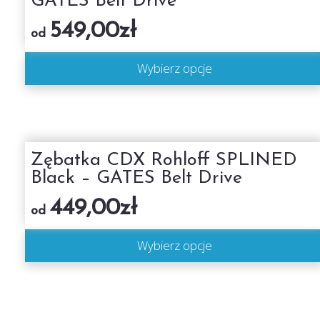
GATES Belt Drive
549,00
zł
od
Wybierz opcje
Zębatka CDX Rohloff SPLINED
Black – GATES Belt Drive
449,00
zł
od
Wybierz opcje