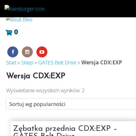
0
Start
»
Sklep
»
GATES Belt Drive
»
Wersja CDX:EXP
Wersja CDX:EXP
Wyświetlanie wszystkich wyników: 2
Zębatka przednia CDX:EXP –